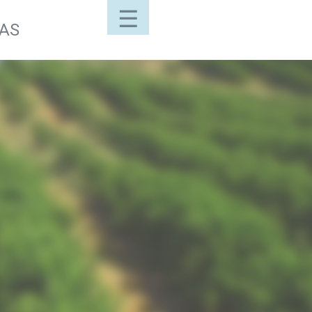
☰
LAS