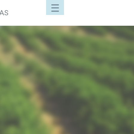
☰
LAS