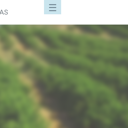
☰
LAS