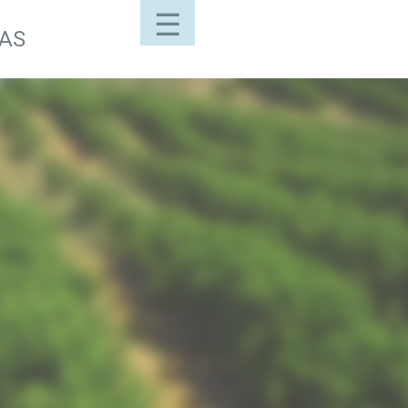
☰
LAS